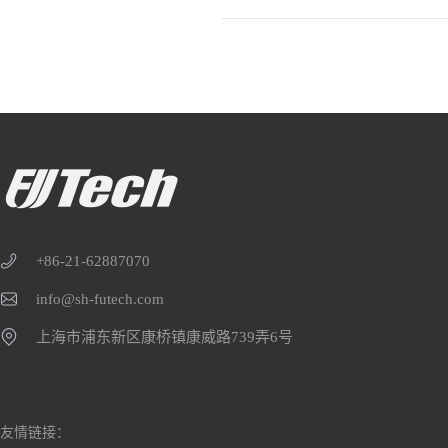
+86-21-62887070
info@sh-futech.com
上海市浦东新区康桥镇康威路739弄6号
友情链接：